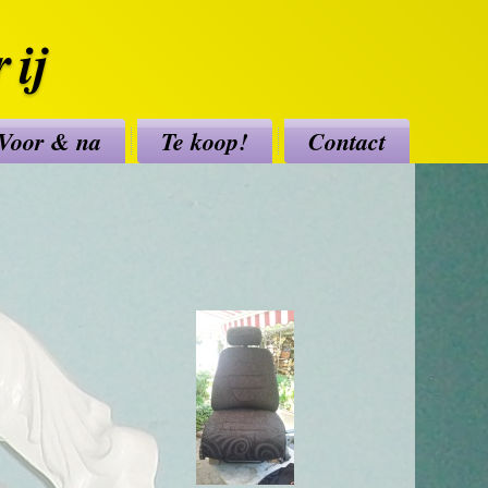
ij
Voor & na
Te koop!
Contact