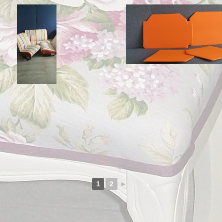
1
2
►